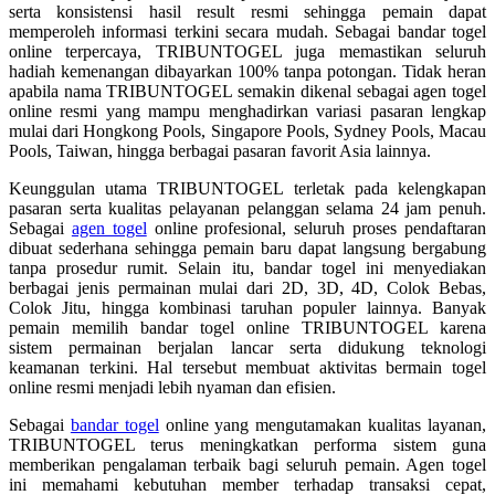
serta konsistensi hasil result resmi sehingga pemain dapat
memperoleh informasi terkini secara mudah. Sebagai bandar togel
online terpercaya, TRIBUNTOGEL juga memastikan seluruh
hadiah kemenangan dibayarkan 100% tanpa potongan. Tidak heran
apabila nama TRIBUNTOGEL semakin dikenal sebagai agen togel
online resmi yang mampu menghadirkan variasi pasaran lengkap
mulai dari Hongkong Pools, Singapore Pools, Sydney Pools, Macau
Pools, Taiwan, hingga berbagai pasaran favorit Asia lainnya.
Keunggulan utama TRIBUNTOGEL terletak pada kelengkapan
pasaran serta kualitas pelayanan pelanggan selama 24 jam penuh.
Sebagai
agen togel
online profesional, seluruh proses pendaftaran
dibuat sederhana sehingga pemain baru dapat langsung bergabung
tanpa prosedur rumit. Selain itu, bandar togel ini menyediakan
berbagai jenis permainan mulai dari 2D, 3D, 4D, Colok Bebas,
Colok Jitu, hingga kombinasi taruhan populer lainnya. Banyak
pemain memilih bandar togel online TRIBUNTOGEL karena
sistem permainan berjalan lancar serta didukung teknologi
keamanan terkini. Hal tersebut membuat aktivitas bermain togel
online resmi menjadi lebih nyaman dan efisien.
Sebagai
bandar togel
online yang mengutamakan kualitas layanan,
TRIBUNTOGEL terus meningkatkan performa sistem guna
memberikan pengalaman terbaik bagi seluruh pemain. Agen togel
ini memahami kebutuhan member terhadap transaksi cepat,