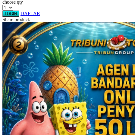
choose qty
DAFTAR
LOGIN
Share product: