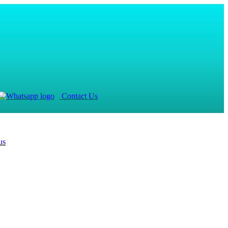
Contact Us
us