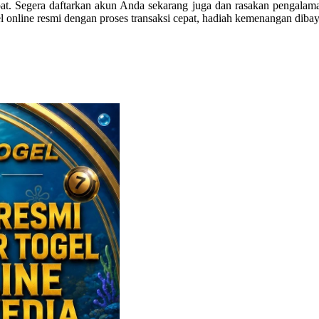
pat. Segera daftarkan akun Anda sekarang juga dan rasakan pengalama
 online resmi dengan proses transaksi cepat, hadiah kemenangan dibay