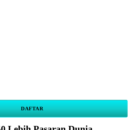
DAFTAR
0 Lebih Pasaran Dunia