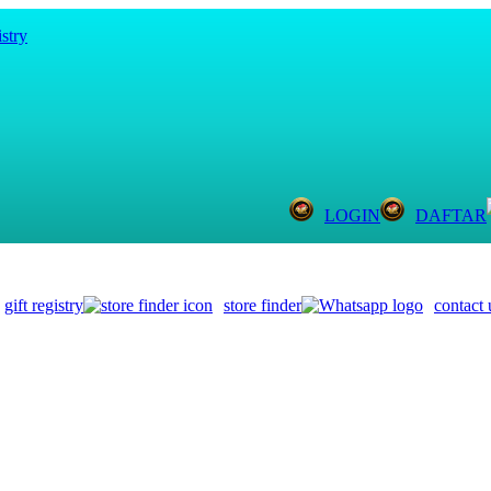
istry
LOGIN
DAFTAR
gift registry
store finder
contact 