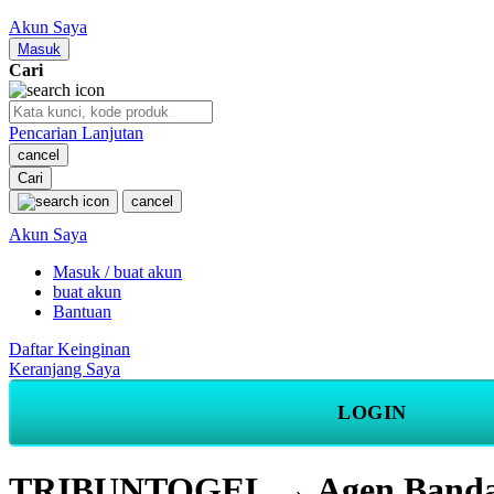
Akun Saya
Masuk
Cari
Pencarian Lanjutan
cancel
Cari
cancel
Akun Saya
Masuk / buat akun
buat akun
Bantuan
Daftar Keinginan
Keranjang Saya
LOGIN
TRIBUNTOGEL → Agen Bandar T