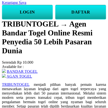
Keranjang Saya
LOGIN
DAFTAR
TRIBUNTOGEL → Agen
Bandar Togel Online Resmi
Penyedia 50 Lebih Pasaran
Dunia
Serendah
Rp 10.000
Available for :
BANDAR TOGEL
AGAN TOGEL
TRIBUNTOGEL
menjadi pilihan banyak pemain karena
menawarkan layanan lengkap dari agen togel terpercaya yang
menyediakan lebih dari 50 pasaran internasional. Melalui sistem
modern serta proses transaksi cepat, tribun togel memberikan
pengalaman bermain togel online yang nyaman bagi seluruh
member. Setiap pasaran telah dipilih berdasarkan kualitas layanan