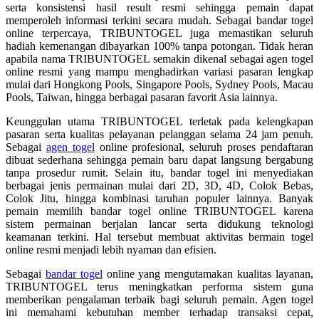
serta konsistensi hasil result resmi sehingga pemain dapat
memperoleh informasi terkini secara mudah. Sebagai bandar togel
online terpercaya, TRIBUNTOGEL juga memastikan seluruh
hadiah kemenangan dibayarkan 100% tanpa potongan. Tidak heran
apabila nama TRIBUNTOGEL semakin dikenal sebagai agen togel
online resmi yang mampu menghadirkan variasi pasaran lengkap
mulai dari Hongkong Pools, Singapore Pools, Sydney Pools, Macau
Pools, Taiwan, hingga berbagai pasaran favorit Asia lainnya.
Keunggulan utama TRIBUNTOGEL terletak pada kelengkapan
pasaran serta kualitas pelayanan pelanggan selama 24 jam penuh.
Sebagai
agen togel
online profesional, seluruh proses pendaftaran
dibuat sederhana sehingga pemain baru dapat langsung bergabung
tanpa prosedur rumit. Selain itu, bandar togel ini menyediakan
berbagai jenis permainan mulai dari 2D, 3D, 4D, Colok Bebas,
Colok Jitu, hingga kombinasi taruhan populer lainnya. Banyak
pemain memilih bandar togel online TRIBUNTOGEL karena
sistem permainan berjalan lancar serta didukung teknologi
keamanan terkini. Hal tersebut membuat aktivitas bermain togel
online resmi menjadi lebih nyaman dan efisien.
Sebagai
bandar togel
online yang mengutamakan kualitas layanan,
TRIBUNTOGEL terus meningkatkan performa sistem guna
memberikan pengalaman terbaik bagi seluruh pemain. Agen togel
ini memahami kebutuhan member terhadap transaksi cepat,