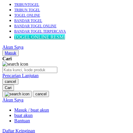
TRIBUNTOGEL
TRIBUN TOGEL
TOGEL ONLINE
BANDAR TOGEL
BANDAR TOGEL ONLINE
BANDAR TOGEL TERPERCAYA
TOGEL ONLINE RESMI
Akun Saya
Masuk
Cari
Pencarian Lanjutan
cancel
Cari
cancel
Akun Saya
Masuk / buat akun
buat akun
Bantuan
Daftar Keinginan